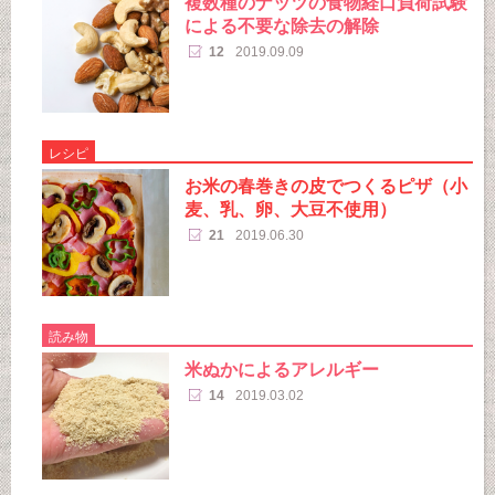
複数種のナッツの食物経口負荷試験
による不要な除去の解除
12
2019.09.09
レシピ
お米の春巻きの皮でつくるピザ（小
麦、乳、卵、大豆不使用）
21
2019.06.30
読み物
米ぬかによるアレルギー
14
2019.03.02