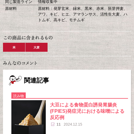
同じ製造ライン
情報収集中
原材料
原材料：発芽玄米、緑米、黒米、赤米、胚芽押麦、
アワ、キビ、ヒエ、アマランサス、活性生大麦、ハ
トムギ、高キビ、モチムギ
米
大麦
関連記事
読み物
大豆による食物蛋白誘発胃腸炎
(FPIES)発症児における味噌による
反応例
11
2024.12.15