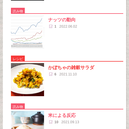
読み物
ナッツの動向
1
2022.06.02
レシピ
かぼちゃの雑穀サラダ
6
2021.11.10
読み物
米による反応
10
2021.09.13