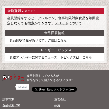
会員登録をすると、アレルゲン、食事制限対象食品を毎回設
定しなくても検索ができます。
メリット
について
食品回収情報
食品回収情報があります。詳細は
こちら
アレルギートピックス
食物アレルギーに関するニュース、トピックスは、
こちら
食事制限をしている人が
食品を探して購入できる“クミタス”
58,353
記事TOP
運営会社
食品検索TOP
採用