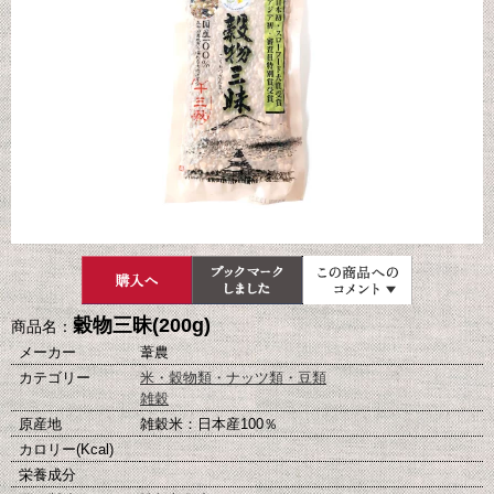
穀物三昧(200g)
商品名：
メーカー
葦農
カテゴリー
米・穀物類・ナッツ類・豆類
雑穀
原産地
雑穀米：日本産100％
カロリー(Kcal)
栄養成分