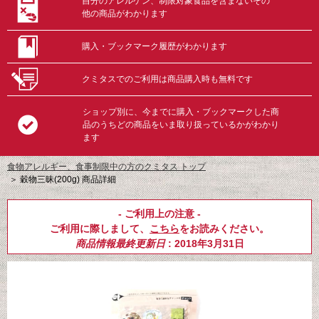
自分のアレルゲン、制限対象食品を含まないその
他の商品がわかります
購入・ブックマーク履歴がわかります
クミタスでのご利用は商品購入時も無料です
ショップ別に、今までに購入・ブックマークした商
品のうちどの商品をいま取り扱っているかがわかり
ます
食物アレルギー、食事制限中の方のクミタス トップ
＞
穀物三昧(200g) 商品詳細
- ご利用上の注意 -
ご利用に際しまして、
こちら
をお読みください。
商品情報最終更新日
: 2018年3月31日