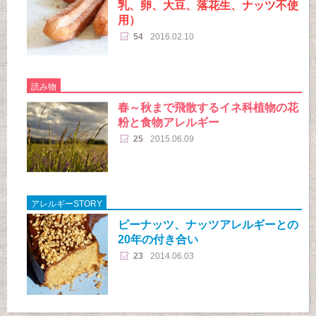
乳、卵、大豆、落花生、ナッツ不使
用）
54
2016.02.10
読み物
春～秋まで飛散するイネ科植物の花
粉と食物アレルギー
25
2015.06.09
アレルギーSTORY
ピーナッツ、ナッツアレルギーとの
20年の付き合い
23
2014.06.03