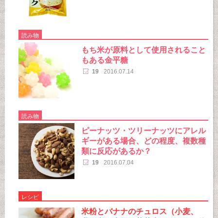
読み物
もち米が原料として使用されること
もある金平糖
19
2016.07.14
読み物
ピーナッツ・ツリーナッツにアレル
ギーがある場合、どの程度、複数種
類に反応があるか？
19
2016.07.04
レシピ
米粉とバナナのチュロス（小麦、