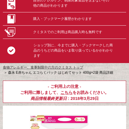
自分のアレルゲン、制限対象食品を含まないその
他の商品がわかります
購入・ブックマーク履歴がわかります
クミタスでのご利用は商品購入時も無料です
ショップ別に、今までに購入・ブックマークした商
品のうちどの商品をいま取り扱っているかがわかり
ます
食物アレルギー、食事制限中の方のクミタス トップ
＞
森永 E赤ちゃん エコらくパック はじめてセット 400g×2袋 商品詳細
- ご利用上の注意 -
ご利用に際しまして、
こちら
をお読みください。
商品情報最終更新日
: 2018年3月29日