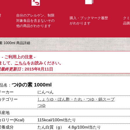
対
自分のアレルゲン、制限
購入・ブックマーク履歴
ク
く
対象食品を含まないその
がわかります
品
他の商品がわかります
 1000ml 商品詳細
- ご利用上の注意 -
まして、
こちら
をお読みください。
報最終更新日
: 2015年8月11日
つゆの素 1000ml
品名：
メーカー
にんべん
カテゴリー
しょうゆ・ぽん酢・たれ・つゆ・鍋スープ
つゆ
原産地
カロリー(Kcal)
115kcal/100ml当たり
栄養成分
たん白質（g） 4.8g/100ml当たり