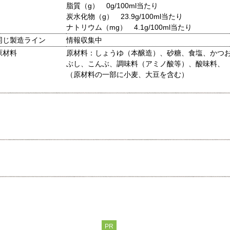
脂質（g） 0g/100ml当たり
炭水化物（g） 23.9g/100ml当たり
ナトリウム（mg） 4.1g/100ml当たり
同じ製造ライン
情報収集中
原材料
原材料：しょうゆ（本醸造）、砂糖、食塩、かつ
ぶし、こんぶ、調味料（アミノ酸等）、酸味料、
（原材料の一部に小麦、大豆を含む）
PR