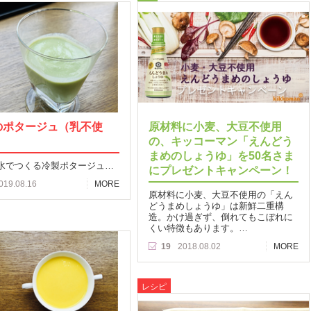
のポタージュ（乳不使
原材料に小麦、大豆不使用
の、キッコーマン「えんどう
まめのしょうゆ」を50名さま
水でつくる冷製ポタージュ…
にプレゼントキャンペーン！
019.08.16
MORE
原材料に小麦、大豆不使用の「えん
どうまめしょうゆ」は新鮮二重構
造。かけ過ぎず、倒れてもこぼれに
くい特徴もあります。…
19
2018.08.02
MORE
レシピ