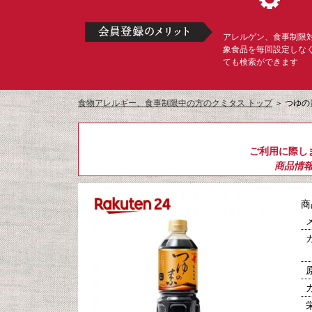
アレルゲン、食事制限
象食品を毎回設定しな
ても検索ができます
食物アレルギー、食事制限中の方のクミタス トップ
＞
つゆの素
ご利用に際し
商品情
商