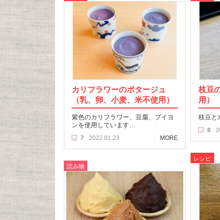
カリフラワーのポタージュ
枝豆
（乳、卵、小麦、米不使用）
用）
紫色のカリフラワー、豆腐、ブイヨ
枝豆と
ンを使用しています…
8
2
7
2022.01.23
MORE
レシピ
読み物