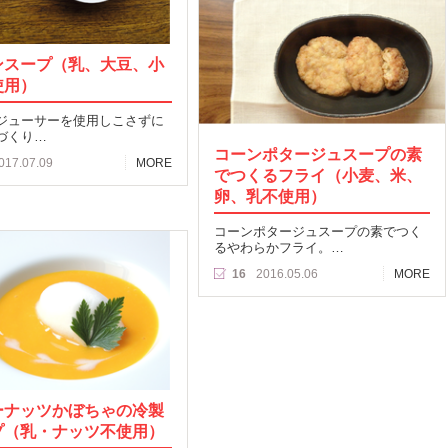
ンスープ（乳、大豆、小
使用）
ジューサーを使用しこさずに
づくり…
コーンポタージュスープの素
017.07.09
MORE
でつくるフライ（小麦、米、
卵、乳不使用）
コーンポタージュスープの素でつく
るやわらかフライ。…
16
2016.05.06
MORE
ーナッツかぼちゃの冷製
プ（乳・ナッツ不使用）