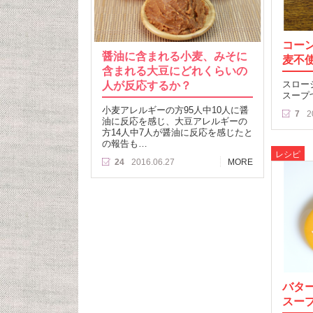
コー
醤油に含まれる小麦、みそに
麦不
含まれる大豆にどれくらいの
人が反応するか？
スロー
スープ
小麦アレルギーの方95人中10人に醤
7
2
油に反応を感じ、大豆アレルギーの
方14人中7人が醤油に反応を感じたと
の報告も…
レシピ
24
2016.06.27
MORE
バタ
スー