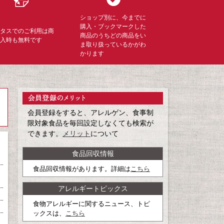
ショップ別に、今までに
購入・ブックマークした
ミタスでのご利用は商
商品のうちどの商品をい
購入時も無料です
ま取り扱っているかがわ
かります
会員登録をすると、アレルゲン、食事制
限対象食品を毎回設定しなくても検索が
できます。
メリット
について
食品回収情報
食品回収情報があります。詳細は
こちら
アレルギートピックス
食物アレルギーに関するニュース、トピ
ックスは、
こちら