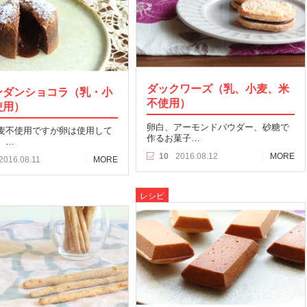
ダックワーズ（乳、小麦、米
ンダンショコラ（乳・小
不使用）
使用）
卵白、アーモンドパウダー、砂糖で
麦不使用ですが卵は使用して
作るお菓子…
。…
10
2016.08.12
MORE
2016.08.11
MORE
レシピ