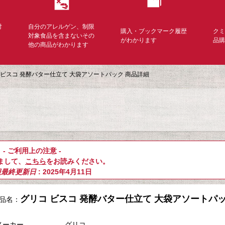
対
自分のアレルゲン、制限
購入・ブックマーク履歴
ク
く
対象食品を含まないその
がわかります
品
他の商品がわかります
 ビスコ 発酵バター仕立て 大袋アソートパック 商品詳細
- ご利用上の注意 -
まして、
こちら
をお読みください。
報最終更新日
: 2025年4月11日
グリコ ビスコ 発酵バター仕立て 大袋アソートパ
品名：
ク
メーカー
グリコ