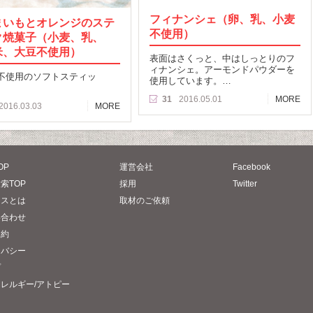
フィナンシェ（卵、乳、小麦
まいもとオレンジのステ
不使用）
ク焼菓子（小麦、乳、
米、大豆不使用）
表面はさくっと、中はしっとりのフ
ィナンシェ。アーモンドパウダーを
不使用のソフトスティッ
使用しています。…
31
2016.05.01
MORE
2016.03.03
MORE
OP
運営会社
Facebook
索TOP
採用
Twitter
タスとは
取材のご依頼
い合わせ
規約
イバシー
プ
レルギー/アトピー