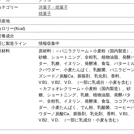
カテゴリー
洋菓子・焼菓子
焼菓子
原産地
カロリー(Kcal)
栄養成分
同じ製造ライン
情報収集中
原材料
原材料：＜バニラクリーム＞小麦粉（国内製造）
砂糖、ショートニング、全粉乳、植物油脂、発酵
ター、乳糖、イヌリン、発酵液、食塩、バターミ
クパウダー、小麦たんぱく、乳酸菌、バニラビー
ズシード／炭酸Ca、膨脹剤、乳化剤、香料、
V.B1、V.B2、V.D、（一部に乳成分・小麦を含む）
＜カフェオレクリーム＞小麦粉（国内製造）、砂
糖、ショートニング、乳糖、植物油脂、発酵バタ
ー、全粉乳、イヌリン、発酵液、食塩、ココアパ
ダー、小麦たんぱく、でん粉、乳酸菌、コーヒー
ウダー／炭酸Ca、膨脹剤、乳化剤、香料、V.B1、
V.B2、V.D、（一部に乳成分・小麦を含む）