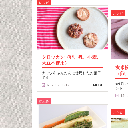
レシピ
レシピ
クロッカン（卵、乳、小麦、
大豆不使用）
玄米
ナッツをふんだんに使用したお菓子
（卵
です…
香ばし
6
2017.03.17
MORE
ンド…
16
読み物
レシピ