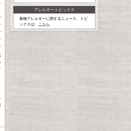
アレルギートピックス
食物アレルギーに関するニュース、トピ
ックスは、
こちら
、
バ
ル
ン
ウ
パ