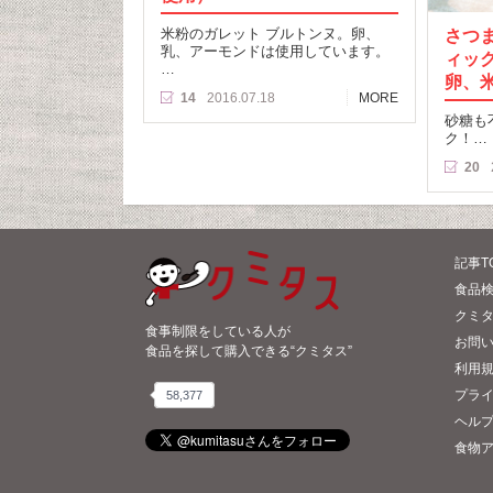
米粉のガレット ブルトンヌ。卵、
さつ
乳、アーモンドは使用しています。
ィッ
…
卵、
14
2016.07.18
MORE
砂糖も
ク！…
20
記事T
食品検
クミ
食事制限をしている人が
お問
食品を探して購入できる“クミタス”
利用
プラ
58,377
ヘル
食物ア