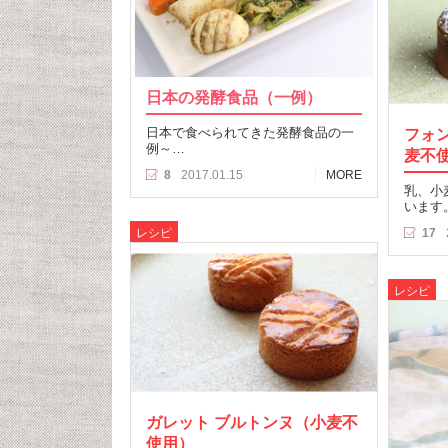
日本の発酵食品（一例）
日本で食べられてきた発酵食品の一
フォ
例～…
麦不
8
2017.01.15
MORE
乳、小
います
レシピ
17
レシピ
ガレット ブルトンヌ（小麦不
使用）