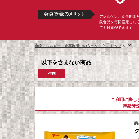
アレルゲン、食事制限
象食品を毎回設定しな
ても検索ができます
食物アレルギー、食事制限中の方のクミタス トップ
＞
グリコ
以下を含まない商品
牛肉
ご利用に際し
商品情
商