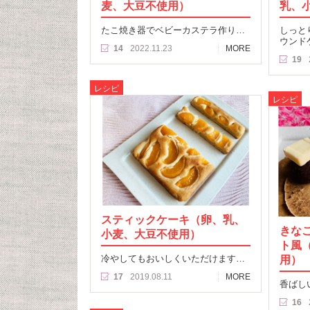
麦、大豆不使用）
乳、
たこ焼き器でベビーカステラ作り…
しっと
ウンド
14
2022.11.23
MORE
19
レシピ
レシピ
スティックケーキ（卵、乳、
きな
小麦、大豆不使用）
ト風
冷やしてもおいしくいただけます…
用）
17
2019.08.11
MORE
香ばし
16