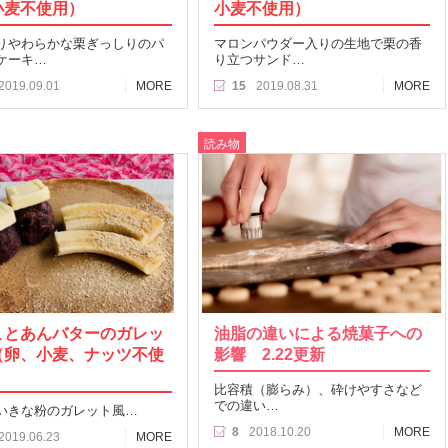
小麦不使用）
小麦不使用）
りやわらかな栗ぎっしりのパ
マロンパウダー入りの生地で栗の香
ケーキ…
り立つサンド…
2019.09.01
MORE
15
2019.08.31
MORE
読み物
ことあんバターのガレッ
油脂の違いによる焼菓子への
（卵、小麦、ナッツ不使
影響 2.22更新
比容積（膨らみ）、砕けやすさなど
での違い…
いきな粉のガレット風…
8
2018.10.20
MORE
2019.06.23
MORE