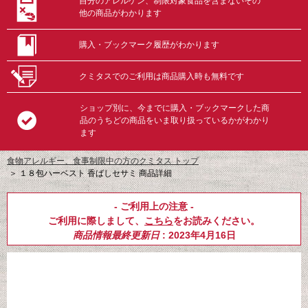
自分のアレルゲン、制限対象食品を含まないその
他の商品がわかります
購入・ブックマーク履歴がわかります
クミタスでのご利用は商品購入時も無料です
ショップ別に、今までに購入・ブックマークした商
品のうちどの商品をいま取り扱っているかがわかり
ます
食物アレルギー、食事制限中の方のクミタス トップ
＞
１８包ハーベスト 香ばしセサミ 商品詳細
- ご利用上の注意 -
ご利用に際しまして、
こちら
をお読みください。
商品情報最終更新日
: 2023年4月16日