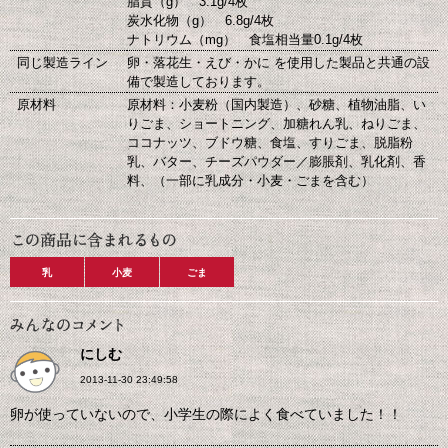
脂質（g） 3.1g/4枚
炭水化物（g） 6.8g/4枚
ナトリウム（mg） 食塩相当量0.1g/4枚
同じ製造ライン
卵・落花生・えび・かに を使用した製品と共通の設
備で製造しております。
原材料
原材料：小麦粉（国内製造）、砂糖、植物油脂、い
りごま、ショートニング、加糖れん乳、ねりごま、
ココナッツ、ブドウ糖、食塩、すりごま、脱脂粉
乳、バター、チーズパウダー／膨脹剤、乳化剤、香
料、（一部に乳成分・小麦・ごまを含む）
乳
小麦
ごま
にしむ
2013-11-30 23:49:58
卵が使っていないので、小学生の際によく食べていました！！