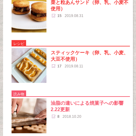
栗と粒あんサンド（卵、乳、小麦不
使用）
15
2019.08.31
レシピ
スティックケーキ（卵、乳、小麦、
大豆不使用）
17
2019.08.11
読み物
油脂の違いによる焼菓子への影響
2.22更新
8
2018.10.20