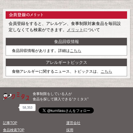
会員登録をすると、アレルゲン、食事制限対象食品を毎回設
定しなくても検索ができます。
メリット
について
食品回収情報
食品回収情報があります。詳細は
こちら
アレルギートピックス
食物アレルギーに関するニュース、トピックスは、
こちら
食事制限をしている人が
食品を探して購入できる“クミタス”
58,353
記事TOP
運営会社
食品検索TOP
採用