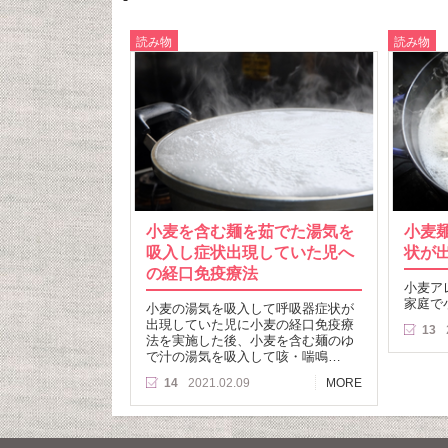
読み物
読み物
小麦を含む麺を茹でた湯気を
小麦
吸入し症状出現していた児へ
状が
の経口免疫療法
小麦ア
家庭で
小麦の湯気を吸入して呼吸器症状が
出現していた児に小麦の経口免疫療
13
法を実施した後、小麦を含む麺のゆ
で汁の湯気を吸入して咳・喘鳴…
14
2021.02.09
MORE