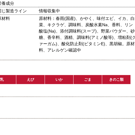
栄養成分
同じ製造ライン
情報収集中
原材料
原材料：春雨(国産)、かやく、味付エビ、イカ、白
菜、キクラゲ、調味料、炭酸水素Na、香料、リン
酸塩(Na)、添付調味料(スープ)、野菜パウダー、砂
糖、香辛料、酒精、調味料(アミノ酸等)、増粘剤(
ァーガム)、酸化防止剤(ビタミンE)、黒胡椒。原材
料、アレルゲン確認中
乳
えび
いか
ごま
きのこ類