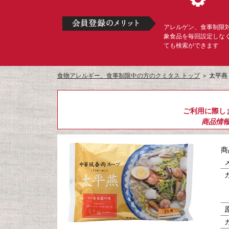
アレルゲン、食事制限
象食品を毎回設定しな
ても検索ができます
食物アレルギー、食事制限中の方のクミタス トップ
＞
太平燕
ご利用に際し
商品情
商