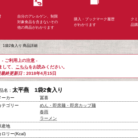
対
自分のアレルゲン、制限
購入・ブックマーク履歴
ク
く
対象食品を含まないその
がわかります
品
他の商品がわかります
 1袋2食入り 商品詳細
- ご利用上の注意 -
まして、
こちら
をお読みください。
報最終更新日
: 2018年4月15日
太平燕 1袋2食入り
品名：
メーカー
冨喜
カテゴリー
めん・即席麺・即席カップ麺
春雨
ラーメン
原産地
カロリー(Kcal)