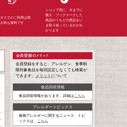
ショップ別に、今までに
購入・ブックマークした
ミタスでのご利用は商
商品のうちどの商品をい
購入時も無料です
ま取り扱っているかがわ
かります
会員登録をすると、アレルゲン、食事制
限対象食品を毎回設定しなくても検索が
できます。
メリット
について
食品回収情報
食品回収情報があります。詳細は
こちら
アレルギートピックス
食物アレルギーに関するニュース、トピ
ックスは、
こちら