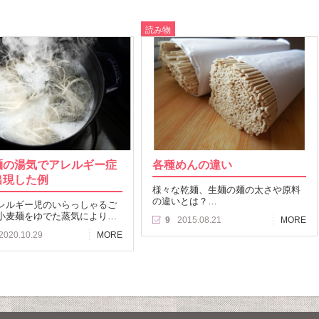
読み物
麺の湯気でアレルギー症
各種めんの違い
出現した例
様々な乾麺、生麺の麺の太さや原料
の違いとは？…
レルギー児のいらっしゃるご
小麦麺をゆでた蒸気により…
9
2015.08.21
MORE
2020.10.29
MORE