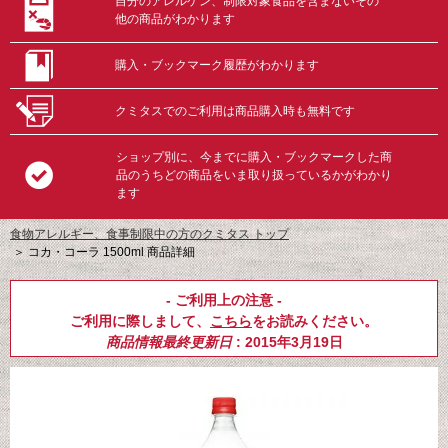
自分のアレルゲン、制限対象食品を含まないその
他の商品がわかります
購入・ブックマーク履歴がわかります
クミタスでのご利用は商品購入時も無料です
ショップ別に、今までに購入・ブックマークした商
品のうちどの商品をいま取り扱っているかがわかり
ます
食物アレルギー、食事制限中の方のクミタス トップ
＞
コカ・コーラ 1500ml 商品詳細
- ご利用上の注意 -
ご利用に際しまして、
こちら
をお読みください。
商品情報最終更新日
: 2015年3月19日