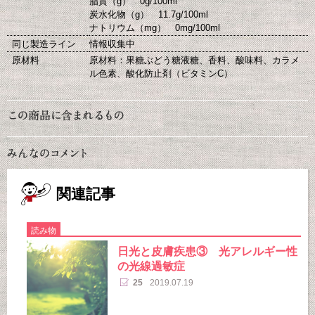
脂質（g） 0g/100ml
炭水化物（g） 11.7g/100ml
ナトリウム（mg） 0mg/100ml
同じ製造ライン
情報収集中
原材料
原材料：果糖ぶどう糖液糖、香料、酸味料、カラメ
ル色素、酸化防止剤（ビタミンC）
関連記事
読み物
日光と皮膚疾患③ 光アレルギー性
の光線過敏症
25
2019.07.19