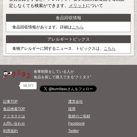
定しなくても検索ができます。
メリット
について
食品回収情報
食品回収情報があります。詳細は
こちら
アレルギートピックス
食物アレルギーに関するニュース、トピックスは、
こちら
食事制限をしている人が
食品を探して購入できる“クミタス”
58,377
記事TOP
運営会社
食品検索TOP
採用
クミタスとは
取材のご依頼
お問い合わせ
Facebook
利用規約
Twitter