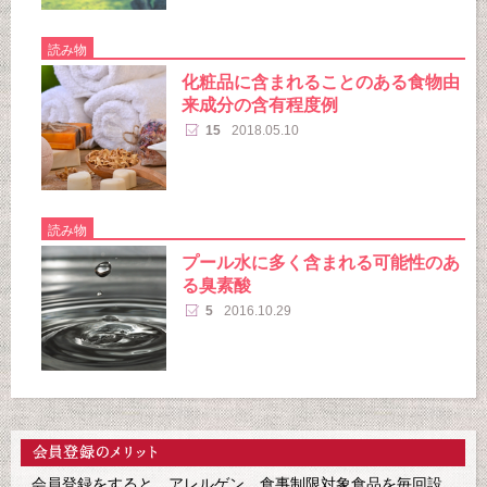
読み物
化粧品に含まれることのある食物由
来成分の含有程度例
15
2018.05.10
読み物
プール水に多く含まれる可能性のあ
る臭素酸
5
2016.10.29
会員登録をすると、アレルゲン、食事制限対象食品を毎回設